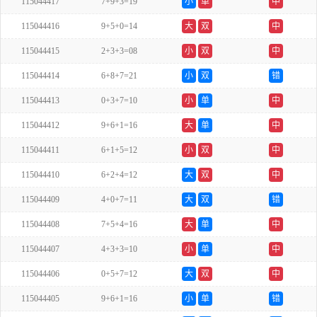
115044417
7+9+3=19
小
单
中
115044416
9+5+0=14
大
双
中
115044415
2+3+3=08
小
双
中
115044414
6+8+7=21
小
双
错
115044413
0+3+7=10
小
单
中
115044412
9+6+1=16
大
单
中
115044411
6+1+5=12
小
双
中
115044410
6+2+4=12
大
双
中
115044409
4+0+7=11
大
双
错
115044408
7+5+4=16
大
单
中
115044407
4+3+3=10
小
单
中
115044406
0+5+7=12
大
双
中
115044405
9+6+1=16
小
单
错