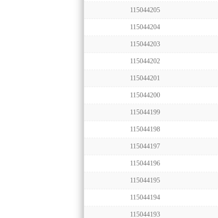
115044205
115044204
115044203
115044202
115044201
115044200
115044199
115044198
115044197
115044196
115044195
115044194
115044193