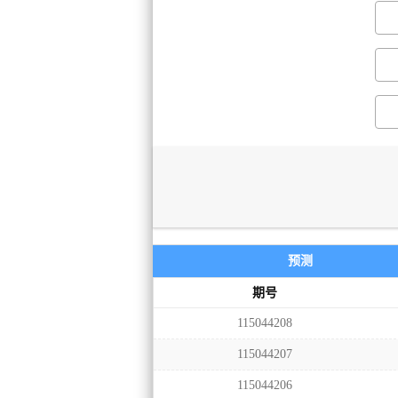
预测
期号
115044208
115044207
115044206