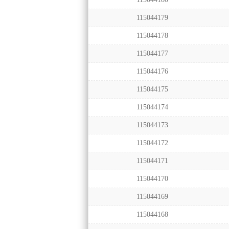
115044179
115044178
115044177
115044176
115044175
115044174
115044173
115044172
115044171
115044170
115044169
115044168