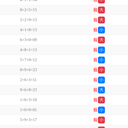
双
8+2+5=15
殺
大
双
2+2+9=13
殺
大
双
4+1+8=13
殺
小
单
6+3+0=09
殺
大
单
4+8+1=13
殺
小
单
5+7+0=12
殺
小
双
8+9+6=23
殺
小
双
2+6+3=11
殺
小
单
9+6+8=23
殺
大
单
1+6+3=10
殺
大
双
1+0+0=01
殺
小
单
5+9+3=17
殺
小
单