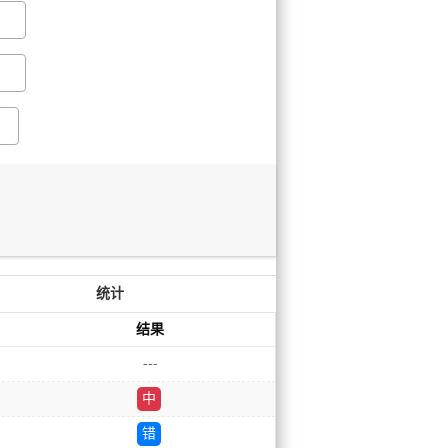
统计
结果
---
中
错