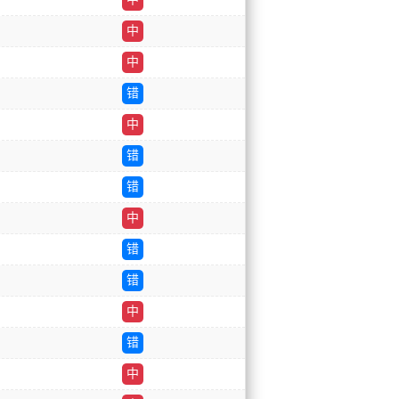
中
中
错
中
错
错
中
错
错
中
错
中