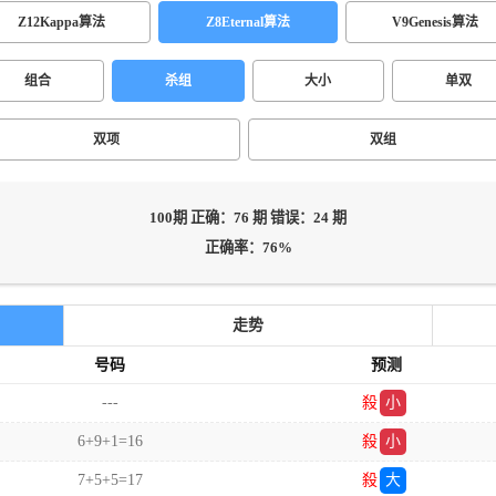
Z12Kappa算法
Z8Eternal算法
V9Genesis算法
组合
杀组
大小
单双
双项
双组
100期 正确：76 期 错误：24 期
正确率：76%
走势
号码
预测
---
殺
小
单
6+9+1=16
殺
小
单
7+5+5=17
殺
大