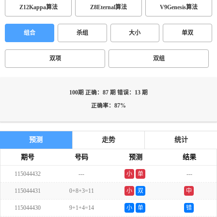
Z12Kappa算法
Z8Eternal算法
V9Genesis算法
组合
杀组
大小
单双
双项
双组
100期 正确：87 期 错误：13 期
正确率：87%
预测
走势
统计
期号
号码
预测
结果
115044432
---
小
单
---
115044431
0+8+3=11
小
双
中
115044430
9+1+4=14
小
单
错