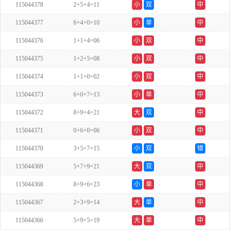
115044378
2+5+4=11
小
双
中
115044377
6+4+0=10
小
单
中
115044376
1+1+4=06
小
双
中
115044375
1+2+5=08
小
双
中
115044374
1+1+0=02
小
双
中
115044373
6+0+7=13
小
单
中
115044372
8+9+4=21
大
双
中
115044371
0+6+0=06
小
双
中
115044370
3+5+7=15
小
双
错
115044369
5+7+9=21
大
双
中
115044368
8+9+6=23
小
单
中
115044367
2+3+9=14
大
单
中
115044366
5+9+5=19
大
单
中