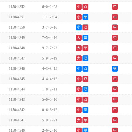
115044352
6+0+2=08
小
双
中
115044351
1+1+2=04
小
单
中
115044350
3+7+6=16
小
双
中
115044349
7+5+4=16
大
单
中
115044348
9+7+7=23
大
单
中
115044347
5+9+5=19
大
双
中
115044346
4+3+8=15
小
双
错
115044345
4+4+4=12
小
双
中
115044344
1+8+2=11
小
双
中
115044343
5+0+5=10
小
双
中
115044342
0+6+6=12
小
单
中
115044341
5+9+7=21
大
单
中
115044340
2+6+2=10
小
单
中