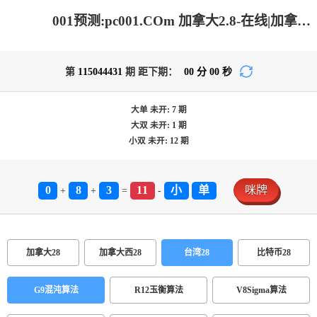
001预测:pc001.COm 加拿大2.8-在线|加拿大pc2.8预测-在线预测|加拿大2.8在线预测|加拿大2.8在线|PC结果查询_专注研究在线_加拿大2.8 PC查询结果预测走势_官方数据!
第
115044431
期 距下期：
00
分
00
秒
大单
未开:
7
期
大双
未开:
1
期
小双
未开:
12
期
0
8
3
11
小
单
咪牌
+
+
=
-
加拿大28
加拿大西28
台湾28
比特币28
G9混沌算法
R12玉衡算法
V8Sigma算法