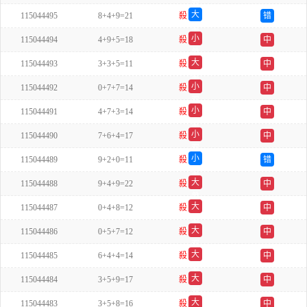
双
大
115044495
8+4+9=21
殺
错
单
小
115044494
4+9+5=18
殺
中
单
大
115044493
3+3+5=11
殺
中
单
小
115044492
0+7+7=14
殺
中
双
小
115044491
4+7+3=14
殺
中
单
小
115044490
7+6+4=17
殺
中
双
小
115044489
9+2+0=11
殺
错
单
大
115044488
9+4+9=22
殺
中
单
大
115044487
0+4+8=12
殺
中
单
大
115044486
0+5+7=12
殺
中
双
大
115044485
6+4+4=14
殺
中
单
大
115044484
3+5+9=17
殺
中
双
大
115044483
3+5+8=16
殺
中