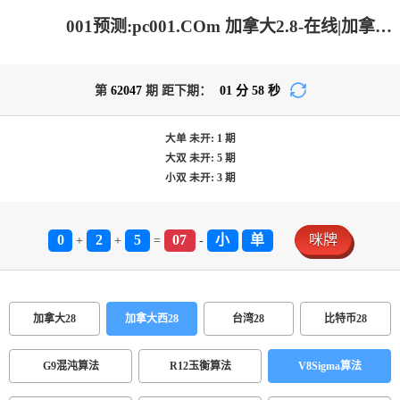
001预测:pc001.COm 加拿大2.8-在线|加拿大pc2.8预测-在线预测|加拿大2.8在线预测|加拿大2.8在线|PC结果查询_专注研究在线_加拿大2.8 PC查询结果预测走势_官方数据!
第
62047
期 距下期：
01
分
58
秒
大单
未开:
1
期
大双
未开:
5
期
小双
未开:
3
期
0
2
5
07
小
单
咪牌
+
+
=
-
加拿大28
加拿大西28
台湾28
比特币28
G9混沌算法
R12玉衡算法
V8Sigma算法