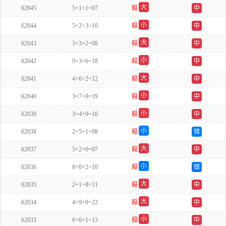
大
62045
5+1+1=07
殺
中
双
小
62044
5+2+3=10
殺
中
单
大
62043
3+3+2=08
殺
中
单
小
62042
9+3+6=18
殺
中
双
大
62041
4+6+2=12
殺
中
双
小
62040
3+7+9=19
殺
中
双
小
62039
3+4+9=16
殺
中
单
小
62038
2+5+1=08
殺
错
双
大
62037
5+2+0=07
殺
中
单
小
62036
8+0+2=10
殺
错
双
大
62035
2+1+8=11
殺
中
单
大
62034
4+9+9=22
殺
中
单
小
62033
6+6+1=13
殺
中