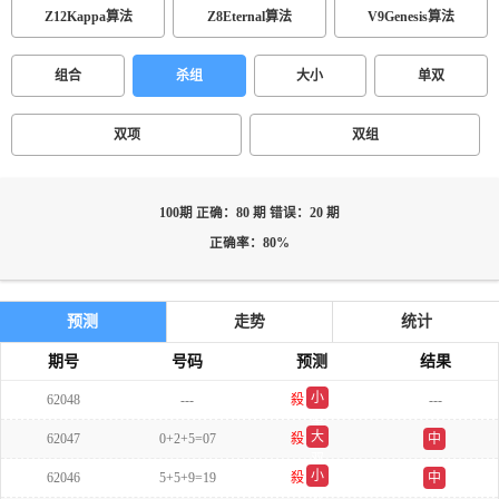
Z12Kappa算法
Z8Eternal算法
V9Genesis算法
组合
杀组
大小
单双
双项
双组
100期 正确：80 期 错误：20 期
正确率：80%
预测
走势
统计
期号
号码
预测
结果
小
62048
---
殺
---
单
大
62047
0+2+5=07
殺
中
双
小
62046
5+5+9=19
殺
中
双