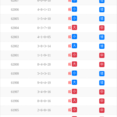
小
62007
6+0+4=10
殺
错
双
小
62006
4+8+1=13
殺
错
单
小
62005
1+5+4=10
殺
错
双
大
62004
0+3+7=10
殺
中
双
小
62003
4+1+0=05
殺
错
单
大
62002
3+8+3=14
殺
错
双
小
62001
1+1+9=11
殺
中
双
大
62000
8+4+8=20
殺
中
单
小
61999
5+3+3=11
殺
错
单
大
61998
9+6+4=19
殺
错
单
小
61997
3+4+9=16
殺
中
单
大
61996
8+8+0=16
殺
中
单
小
61995
2+6+8=16
殺
中
双