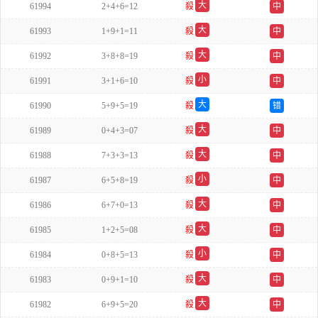
大
61994
2+4+6=12
殺
中
双
大
61993
1+9+1=11
殺
中
双
大
61992
3+8+8=19
殺
中
双
小
61991
3+1+6=10
殺
中
单
大
61990
5+9+5=19
殺
错
单
大
61989
0+4+3=07
殺
中
双
大
61988
7+3+3=13
殺
中
双
小
61987
6+5+8=19
殺
中
单
大
61986
6+7+0=13
殺
中
单
大
61985
1+2+5=08
殺
中
单
小
61984
0+8+5=13
殺
中
双
大
61983
0+9+1=10
殺
中
单
大
61982
6+9+5=20
殺
中
单