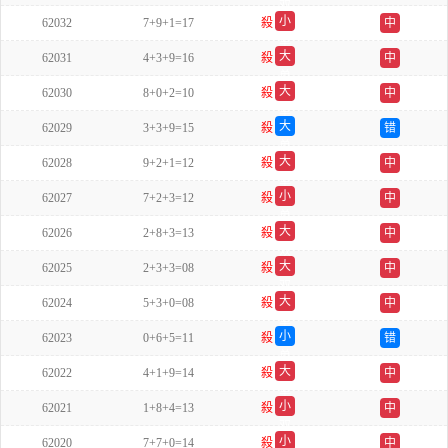
双
小
62032
7+9+1=17
殺
中
单
大
62031
4+3+9=16
殺
中
单
大
62030
8+0+2=10
殺
中
单
大
62029
3+3+9=15
殺
错
单
大
62028
9+2+1=12
殺
中
单
小
62027
7+2+3=12
殺
中
单
大
62026
2+8+3=13
殺
中
双
大
62025
2+3+3=08
殺
中
双
大
62024
5+3+0=08
殺
中
单
小
62023
0+6+5=11
殺
错
单
大
62022
4+1+9=14
殺
中
单
小
62021
1+8+4=13
殺
中
双
小
62020
7+7+0=14
殺
中