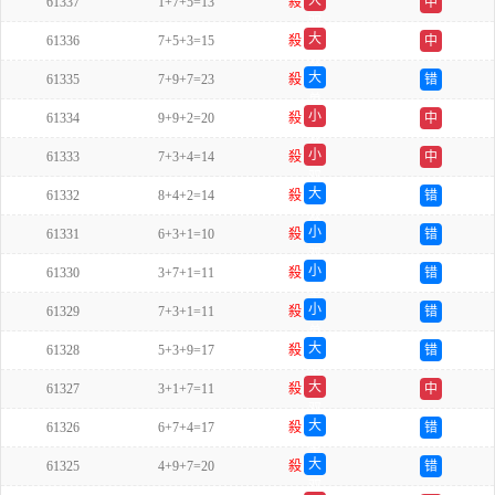
大
61337
1+7+5=13
殺
中
双
大
61336
7+5+3=15
殺
中
双
大
61335
7+9+7=23
殺
错
单
小
61334
9+9+2=20
殺
中
双
小
61333
7+3+4=14
殺
中
双
大
61332
8+4+2=14
殺
错
双
小
61331
6+3+1=10
殺
错
双
小
61330
3+7+1=11
殺
错
单
小
61329
7+3+1=11
殺
错
单
大
61328
5+3+9=17
殺
错
单
大
61327
3+1+7=11
殺
中
双
大
61326
6+7+4=17
殺
错
单
大
61325
4+9+7=20
殺
错
双