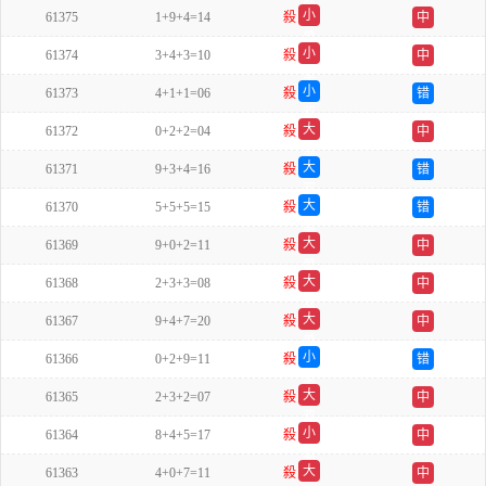
小
61375
1+9+4=14
殺
中
单
小
61374
3+4+3=10
殺
中
单
小
61373
4+1+1=06
殺
错
双
大
61372
0+2+2=04
殺
中
单
大
61371
9+3+4=16
殺
错
双
大
61370
5+5+5=15
殺
错
单
大
61369
9+0+2=11
殺
中
单
大
61368
2+3+3=08
殺
中
双
大
61367
9+4+7=20
殺
中
单
小
61366
0+2+9=11
殺
错
单
大
61365
2+3+2=07
殺
中
双
小
61364
8+4+5=17
殺
中
单
大
61363
4+0+7=11
殺
中