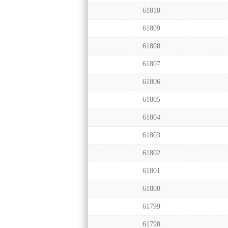
61810
61809
61808
61807
61806
61805
61804
61803
61802
61801
61800
61799
61798