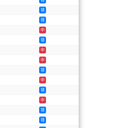
错
错
中
错
中
中
错
中
错
中
错
错