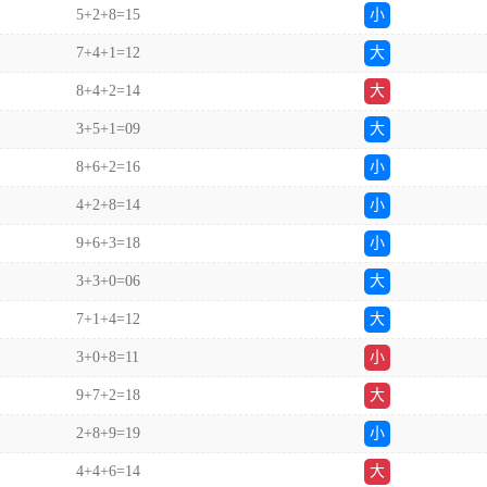
5+2+8=15
小
7+4+1=12
大
8+4+2=14
大
3+5+1=09
大
8+6+2=16
小
4+2+8=14
小
9+6+3=18
小
3+3+0=06
大
7+1+4=12
大
3+0+8=11
小
9+7+2=18
大
2+8+9=19
小
4+4+6=14
大