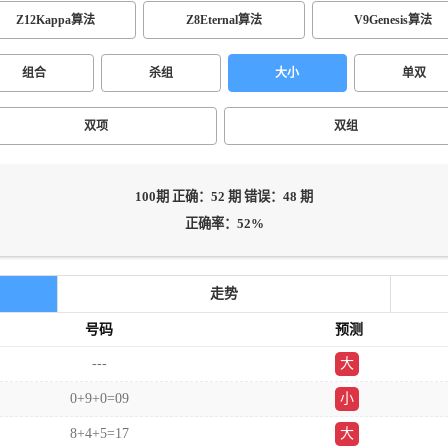
Z12Kappa算法
Z8Eternal算法
V9Genesis算法
组合
杀组
大小
单双
双项
双组
100期 正确：52 期 错误：48 期
正确率：52%
走势
号码
预测
---
大
单
0+9+0=09
小
8+4+5=17
大