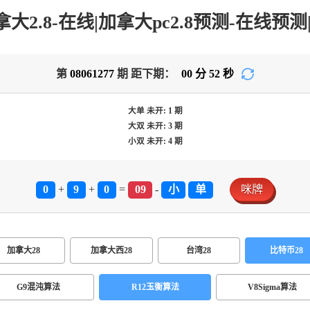
第
08061277
期 距下期：
00
分
52
秒
大单
未开:
1
期
大双
未开:
3
期
小双
未开:
4
期
0
+
9
+
0
=
09
-
小
单
咪牌
加拿大28
加拿大西28
台湾28
比特币28
G9混沌算法
R12玉衡算法
V8Sigma算法