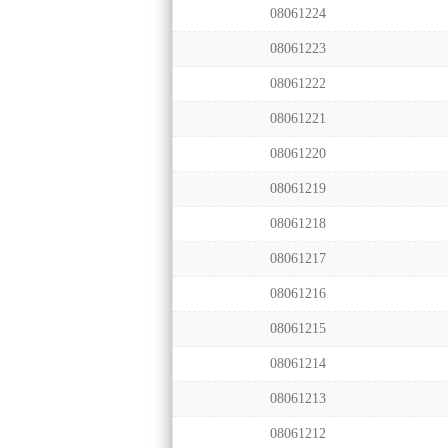
08061224
08061223
08061222
08061221
08061220
08061219
08061218
08061217
08061216
08061215
08061214
08061213
08061212