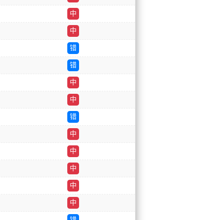
中
中
错
错
中
中
错
中
中
中
中
中
错