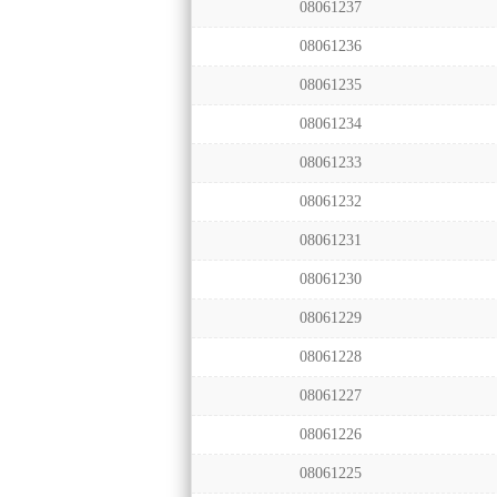
08061237
08061236
08061235
08061234
08061233
08061232
08061231
08061230
08061229
08061228
08061227
08061226
08061225