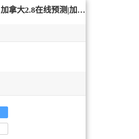
001预测:pc001.COm 加拿大2.8-在线|加拿大pc2.8预测-在线预测|加拿大2.8在线预测|加拿大2.8在线|PC结果查询_专注研究在线_加拿大2.8 PC查询结果预测走势_官方数据!