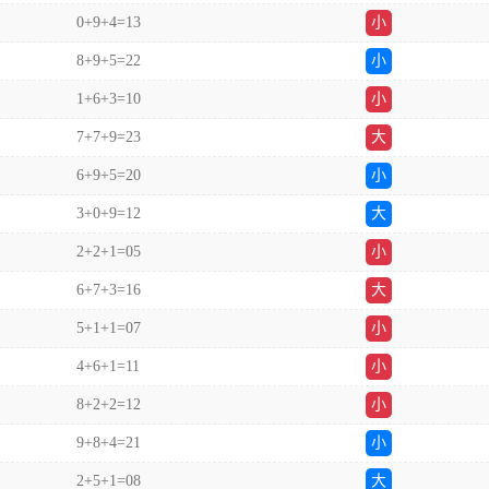
0+9+4=13
小
8+9+5=22
小
1+6+3=10
小
7+7+9=23
大
6+9+5=20
小
3+0+9=12
大
2+2+1=05
小
6+7+3=16
大
5+1+1=07
小
4+6+1=11
小
8+2+2=12
小
9+8+4=21
小
2+5+1=08
大