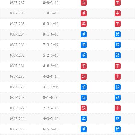
08071237
0+9+3=12
双
中
08071236
1+9+3=13
单
中
08071235
6+3+4=13
单
中
08071234
9+1+6=16
单
错
08071233
7+3+2=12
单
错
08071232
5+2+3=10
单
错
08071231
4+6+9=19
单
中
08071230
4+2+8=14
双
中
08071229
3+1+2=06
单
错
08071228
8+1+0=09
双
错
08071227
7+7+4=18
双
中
08071226
4+3+5=12
单
错
08071225
6+5+5=16
单
错