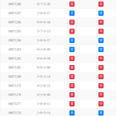
08071288
8+7+5=20
双
中
08071287
2+9+6=17
双
错
08071286
9+9+0=18
双
中
08071285
5+7+1=13
单
中
08071284
3+8+6=17
双
错
08071283
6+3+0=09
双
错
08071282
8+6+4=18
双
中
08071281
8+0+1=09
单
中
08071280
2+9+3=14
双
中
08071279
4+2+6=12
双
中
08071278
0+3+6=09
单
中
08071277
1+6+4=11
单
中
08071276
1+8+5=14
单
错