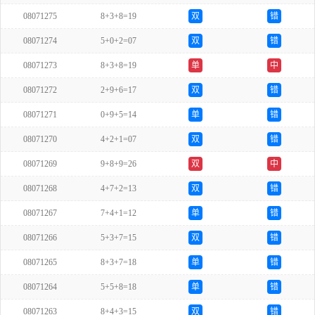
08071275
8+3+8=19
双
错
08071274
5+0+2=07
双
错
08071273
8+3+8=19
单
中
08071272
2+9+6=17
双
错
08071271
0+9+5=14
单
错
08071270
4+2+1=07
双
错
08071269
9+8+9=26
双
中
08071268
4+7+2=13
双
错
08071267
7+4+1=12
单
错
08071266
5+3+7=15
双
错
08071265
8+3+7=18
单
错
08071264
5+5+8=18
单
错
08071263
8+4+3=15
双
错