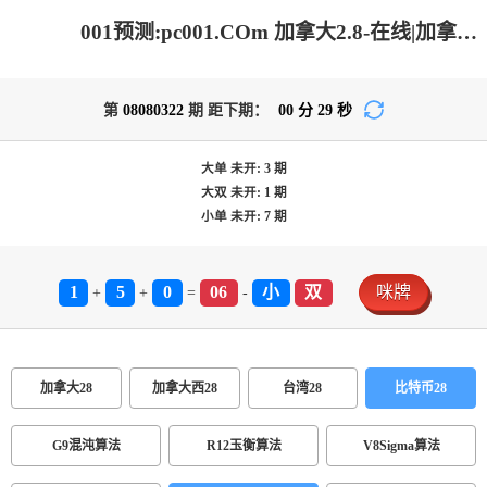
001预测:pc001.COm 加拿大2.8-在线|加拿大pc2.8预测-在线预测|加拿大2.8在线预测|加拿大2.8在线|PC结果查询_专注研究在线_加拿大2.8 PC查询结果预测走势_官方数据!
第
08080322
期 距下期：
00
分
29
秒
大单
未开:
3
期
大双
未开:
1
期
小单
未开:
7
期
1
5
0
06
小
双
咪牌
+
+
=
-
加拿大28
加拿大西28
台湾28
比特币28
G9混沌算法
R12玉衡算法
V8Sigma算法