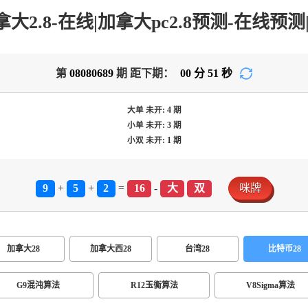
第
08080689
期 距下期：
00
分
51
秒
大单
未开:
4
期
小单
未开:
3
期
小双
未开:
1
期
9
+
5
+
2
=
16
-
大
双
咪牌
加拿大28
加拿大西28
台湾28
比特币28
G9混沌算法
R12玉衡算法
V8Sigma算法