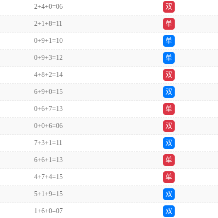
2+4+0=06
双
2+1+8=11
单
0+9+1=10
单
0+9+3=12
单
4+8+2=14
双
6+9+0=15
双
0+6+7=13
单
0+0+6=06
双
7+3+1=11
双
6+6+1=13
单
4+7+4=15
单
5+1+9=15
双
1+6+0=07
双