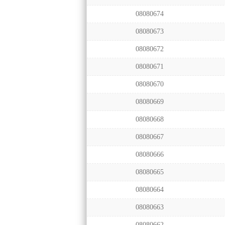
08080674
08080673
08080672
08080671
08080670
08080669
08080668
08080667
08080666
08080665
08080664
08080663
08080662