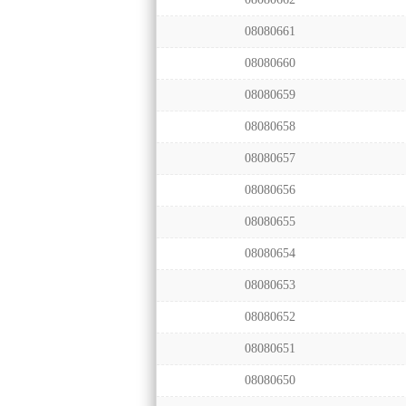
08080661
08080660
08080659
08080658
08080657
08080656
08080655
08080654
08080653
08080652
08080651
08080650