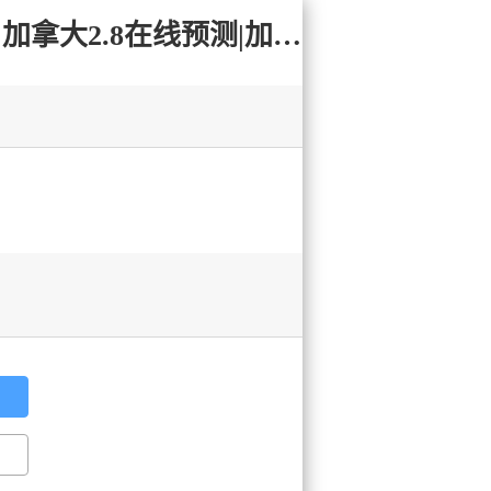
001预测:pc001.COm 加拿大2.8-在线|加拿大pc2.8预测-在线预测|加拿大2.8在线预测|加拿大2.8在线|PC结果查询_专注研究在线_加拿大2.8 PC查询结果预测走势_官方数据!