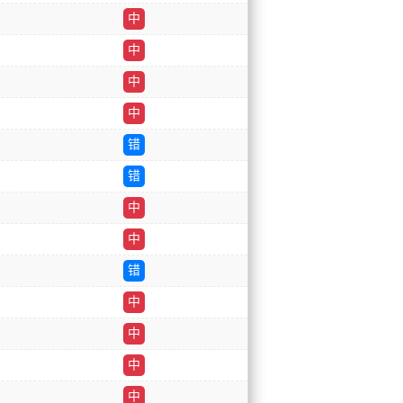
中
中
中
中
错
错
中
中
错
中
中
中
中