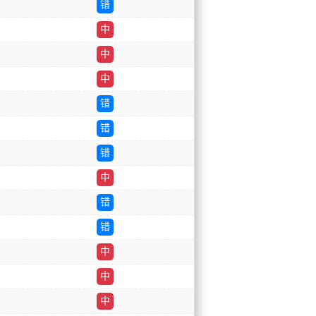
错
中
中
中
错
错
错
中
错
错
中
中
中