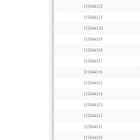
115044122
115044121
115044120
115044119
115044118
115044117
115044116
115044115
115044114
115044113
115044112
115044111
115044110