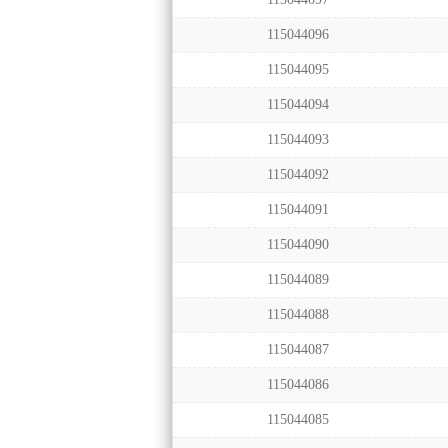
115044096
115044095
115044094
115044093
115044092
115044091
115044090
115044089
115044088
115044087
115044086
115044085