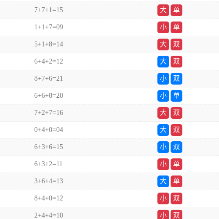
7+7+1=15
大
单
1+1+7=09
小
单
5+1+8=14
大
双
6+4+2=12
大
双
8+7+6=21
小
双
6+6+8=20
小
单
7+2+7=16
大
双
0+4+0=04
大
双
6+3+6=15
小
双
6+3+2=11
小
单
3+6+4=13
大
单
8+4+0=12
小
双
2+4+4=10
小
双