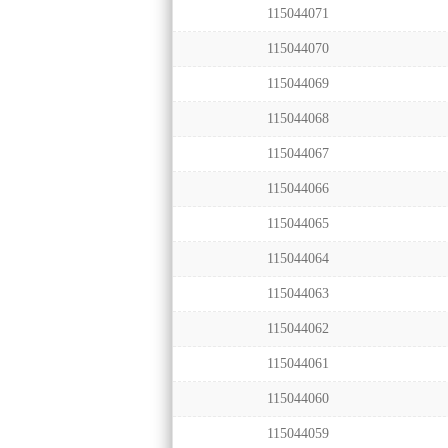
115044071
115044070
115044069
115044068
115044067
115044066
115044065
115044064
115044063
115044062
115044061
115044060
115044059