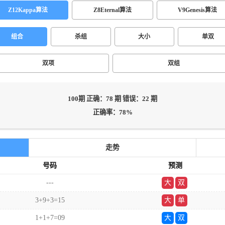
Z12Kappa算法
Z8Eternal算法
V9Genesis算法
组合
杀组
大小
单双
双项
双组
100期 正确：78 期 错误：22 期
正确率：78%
走势
号码
预测
---
大
双
3+9+3=15
大
单
1+1+7=09
大
双