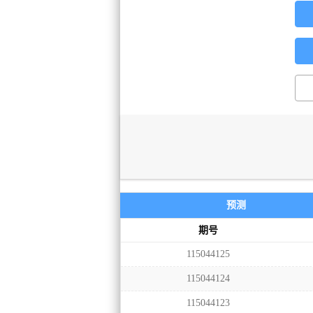
预测
期号
115044125
115044124
115044123