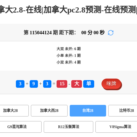
第
115044124
期 距下期：
00
分
00
秒
大双
未开:
6
期
小单
未开:
1
期
小双
未开:
4
期
3
+
9
+
3
=
15
-
大
单
咪牌
加拿大28
加拿大西28
台湾28
比特币28
G9混沌算法
R12玉衡算法
V8Sigma算法