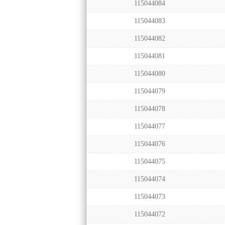
115044084
115044083
115044082
115044081
115044080
115044079
115044078
115044077
115044076
115044075
115044074
115044073
115044072