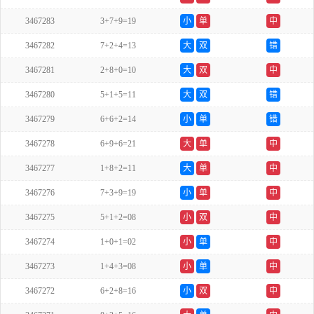
3467283
3+7+9=19
小
单
中
3467282
7+2+4=13
大
双
错
3467281
2+8+0=10
大
双
中
3467280
5+1+5=11
大
双
错
3467279
6+6+2=14
小
单
错
3467278
6+9+6=21
大
单
中
3467277
1+8+2=11
大
单
中
3467276
7+3+9=19
小
单
中
3467275
5+1+2=08
小
双
中
3467274
1+0+1=02
小
单
中
3467273
1+4+3=08
小
单
中
3467272
6+2+8=16
小
双
中