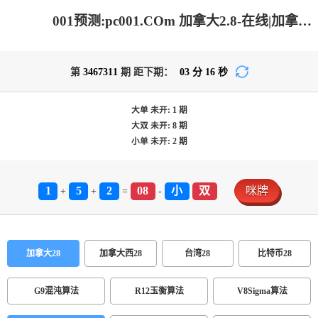
001预测:pc001.COm 加拿大2.8-在线|加拿大pc2.8预测-在线预测|加拿大2.8在线预测|加拿大2.8在线|PC结果查询_专注研究在线_加拿大2.8 PC查询结果预测走势_官方数据!
第
3467311
期 距下期：
03
分
16
秒
大单
未开:
1
期
大双
未开:
8
期
小单
未开:
2
期
1
5
2
08
小
双
咪牌
+
+
=
-
加拿大28
加拿大西28
台湾28
比特币28
G9混沌算法
R12玉衡算法
V8Sigma算法