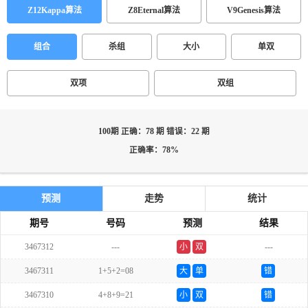
Z12Kappa算法
Z8Eternal算法
V9Genesis算法
组合
杀组
大小
单双
双项
双组
100期 正确：78 期 错误：22 期
正确率：78%
预测
走势
统计
期号
号码
预测
结果
3467312
---
小
双
---
3467311
1+5+2=08
大
单
错
3467310
4+8+9=21
小
双
错