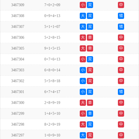
3467309
7+0+2=09
小
双
中
3467308
0+9+4=13
大
双
错
3467307
5+1+1=07
大
双
错
3467306
5+2+8=15
大
单
中
3467305
9+1+5=15
大
单
中
3467304
0+7+6=13
小
双
中
3467303
6+8+0=14
小
双
中
3467302
5+5+8=18
小
双
中
3467301
6+7+4=17
小
双
错
3467300
2+8+9=19
大
单
中
3467299
1+4+5=10
小
单
中
3467298
8+2+9=19
大
双
中
3467297
1+0+9=10
大
双
中