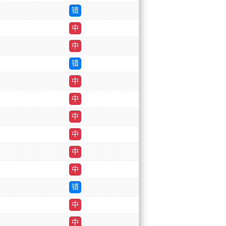
错
中
中
错
中
中
中
中
中
中
错
中
中