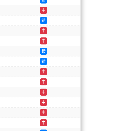
中
错
中
中
错
错
中
中
中
中
中
中