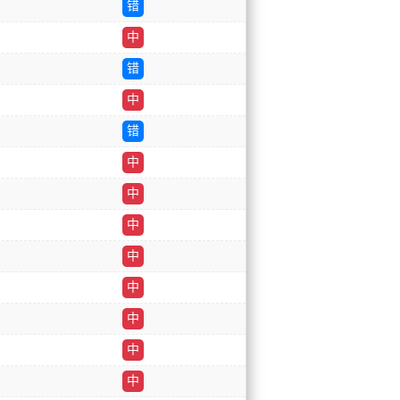
错
中
错
中
错
中
中
中
中
中
中
中
中