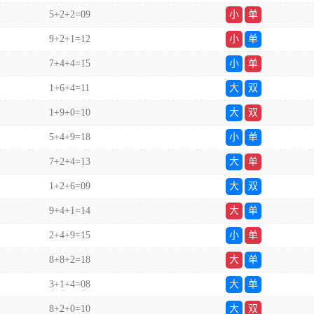
5+2+2=09
小
单
9+2+1=12
小
单
7+4+4=15
小
单
1+6+4=11
大
双
1+9+0=10
大
双
5+4+9=18
小
单
7+2+4=13
大
单
1+2+6=09
大
双
9+4+1=14
大
单
2+4+9=15
小
单
8+8+2=18
大
单
3+1+4=08
大
单
8+2+0=10
大
双