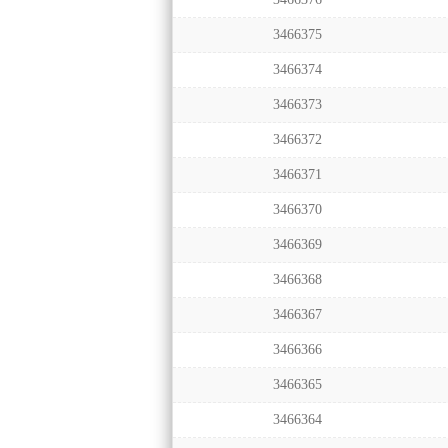
3466375
3466374
3466373
3466372
3466371
3466370
3466369
3466368
3466367
3466366
3466365
3466364