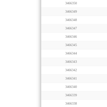
3466350
3466349
3466348
3466347
3466346
3466345
3466344
3466343
3466342
3466341
3466340
3466339
3466338