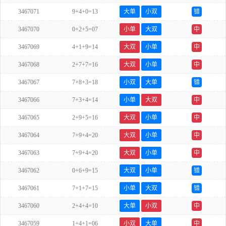
3467071
9+4+0=13
大单
小双
错
3467070
0+2+5=07
小单
大双
中
3467069
4+1+9=14
大双
小单
中
3467068
2+7+7=16
大双
小单
中
3467067
7+8+3=18
小双
大单
错
3467066
7+3+4=14
小单
大双
中
3467065
2+9+5=16
大双
小单
中
3467064
7+9+4=20
大双
小单
中
3467063
7+9+4=20
大双
小单
中
3467062
0+6+9=15
大双
小单
错
3467061
7+1+7=15
小单
大双
错
3467060
2+4+4=10
大单
小双
中
3467059
1+4+1=06
小双
大单
中