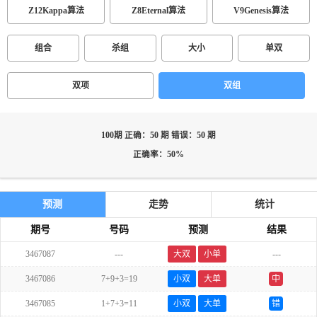
Z12Kappa算法
Z8Eternal算法
V9Genesis算法
组合
杀组
大小
单双
双项
双组
100期 正确：50 期 错误：50 期
正确率：50%
预测
走势
统计
期号
号码
预测
结果
3467087
---
大双
小单
---
3467086
7+9+3=19
小双
大单
中
3467085
1+7+3=11
小双
大单
错