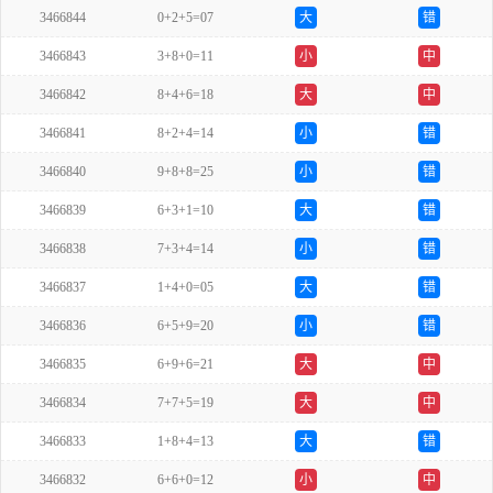
3466844
0+2+5=07
大
错
3466843
3+8+0=11
小
中
3466842
8+4+6=18
大
中
3466841
8+2+4=14
小
错
3466840
9+8+8=25
小
错
3466839
6+3+1=10
大
错
3466838
7+3+4=14
小
错
3466837
1+4+0=05
大
错
3466836
6+5+9=20
小
错
3466835
6+9+6=21
大
中
3466834
7+7+5=19
大
中
3466833
1+8+4=13
大
错
3466832
6+6+0=12
小
中