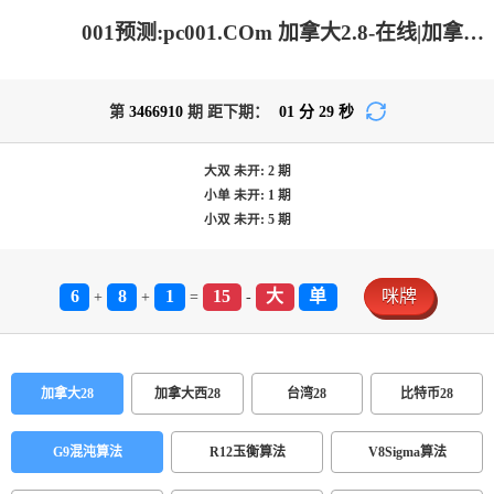
001预测:pc001.COm 加拿大2.8-在线|加拿大pc2.8预测-在线预测|加拿大2.8在线预测|加拿大2.8在线|PC结果查询_专注研究在线_加拿大2.8 PC查询结果预测走势_官方数据!
第
3466910
期 距下期：
01
分
29
秒
大双
未开:
2
期
小单
未开:
1
期
小双
未开:
5
期
6
8
1
15
大
单
咪牌
+
+
=
-
加拿大28
加拿大西28
台湾28
比特币28
G9混沌算法
R12玉衡算法
V8Sigma算法