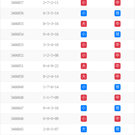
3466857
2+7+2=11
小
中
3466856
6+3+5=14
小
错
3466855
8+5+3=16
大
中
3466854
9+4+3=16
小
错
3466853
3+3+4=10
小
中
3466852
1+2+5=08
小
中
3466851
9+4+9=22
大
中
3466850
8+2+4=14
大
中
3466849
1+7+6=14
小
错
3466848
1+1+7=09
小
中
3466847
9+4+3=16
小
错
3466846
0+9+0=09
小
中
3466845
2+0+5=07
大
错