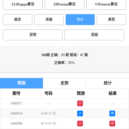
Z12Kappa算法
Z8Eternal算法
V9Genesis算法
组合
杀组
大小
单双
双项
双组
100期 正确：53 期 错误：47 期
正确率：53%
预测
走势
统计
期号
号码
预测
结果
3466911
---
小
---
双
3466910
6+8+1=15
小
错
3466909
6+3+4=13
小
中