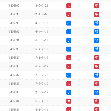
3466895
8+5+9=22
大
中
3466894
2+1+2=05
小
中
3466893
4+7+5=16
小
错
3466892
6+4+4=14
小
错
3466891
6+6+6=18
小
错
3466890
6+4+7=17
小
错
3466889
7+1+8=16
大
中
3466888
6+7+4=17
大
中
3466887
7+8+7=22
小
错
3466886
7+5+7=19
大
中
3466885
2+6+9=17
小
错
3466884
6+7+4=17
大
中
3466883
4+1+9=14
大
中