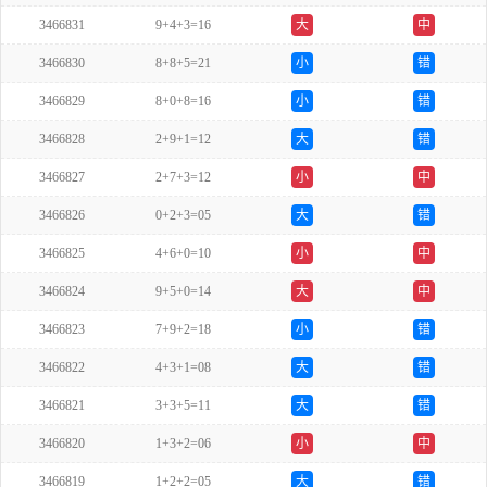
3466831
9+4+3=16
大
中
3466830
8+8+5=21
小
错
3466829
8+0+8=16
小
错
3466828
2+9+1=12
大
错
3466827
2+7+3=12
小
中
3466826
0+2+3=05
大
错
3466825
4+6+0=10
小
中
3466824
9+5+0=14
大
中
3466823
7+9+2=18
小
错
3466822
4+3+1=08
大
错
3466821
3+3+5=11
大
错
3466820
1+3+2=06
小
中
3466819
1+2+2=05
大
错