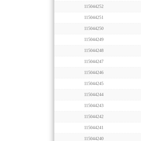
115044252
115044251
115044250
115044249
115044248
115044247
115044246
115044245
115044244
115044243
115044242
115044241
115044240