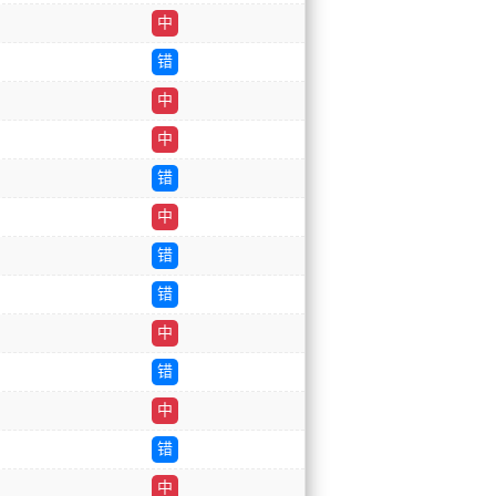
中
错
中
中
错
中
错
错
中
错
中
错
中