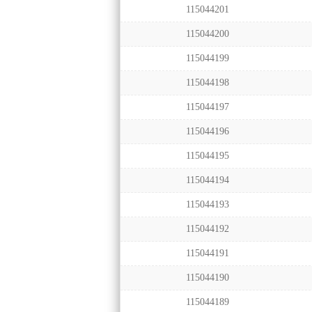
115044201
115044200
115044199
115044198
115044197
115044196
115044195
115044194
115044193
115044192
115044191
115044190
115044189