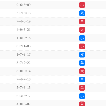
0+6+3=09
小
3+7+3=13
双
7+4+8=19
单
4+9+8=21
大
1+8+9=18
小
0+2+1=03
小
1+7+9=17
双
8+7+7=22
单
8+0+6=14
大
7+4+7=18
单
5+7+3=15
单
6+3+8=17
小
4+0+3=07
单