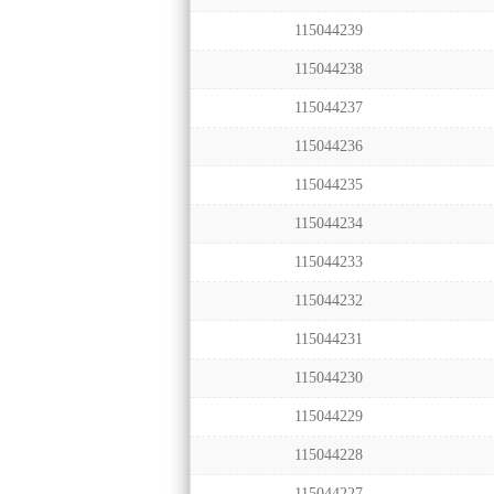
115044239
115044238
115044237
115044236
115044235
115044234
115044233
115044232
115044231
115044230
115044229
115044228
115044227