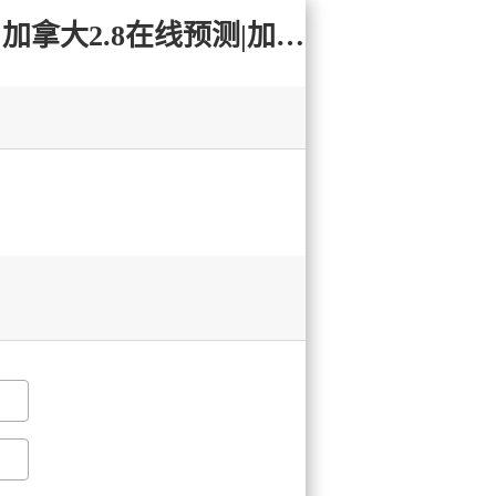
001预测:pc001.COm 加拿大2.8-在线|加拿大pc2.8预测-在线预测|加拿大2.8在线预测|加拿大2.8在线|PC结果查询_专注研究在线_加拿大2.8 PC查询结果预测走势_官方数据!