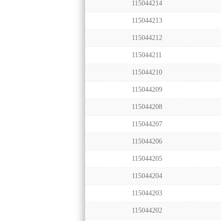
115044214
115044213
115044212
115044211
115044210
115044209
115044208
115044207
115044206
115044205
115044204
115044203
115044202