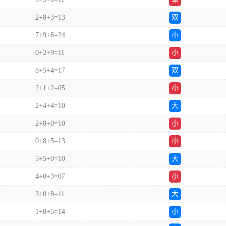
2+8+3=13
双
7+9+8=24
小
0+2+9=11
小
8+5+4=17
双
2+1+2=05
小
2+4+4=10
大
2+8+0=10
小
0+8+5=13
小
5+5+0=10
大
4+0+3=07
小
3+0+8=11
大
1+8+5=14
小