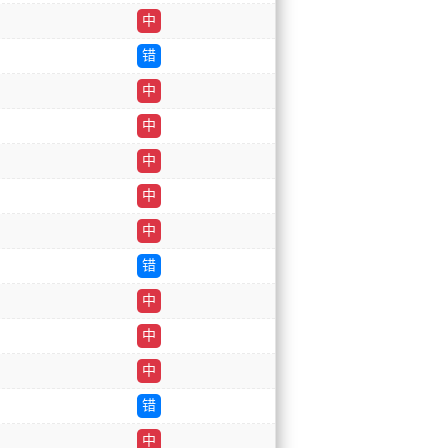
中
错
中
中
中
中
中
错
中
中
中
错
中