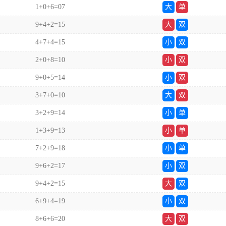
1+0+6=07
大
单
9+4+2=15
大
双
4+7+4=15
小
双
2+0+8=10
小
双
9+0+5=14
小
双
3+7+0=10
大
双
3+2+9=14
小
单
1+3+9=13
小
单
7+2+9=18
小
单
9+6+2=17
小
双
9+4+2=15
大
双
6+9+4=19
小
双
8+6+6=20
大
双