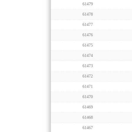
61479
61478
61477
61476
61475
61474
61473
61472
61471
61470
61469
61468
61467