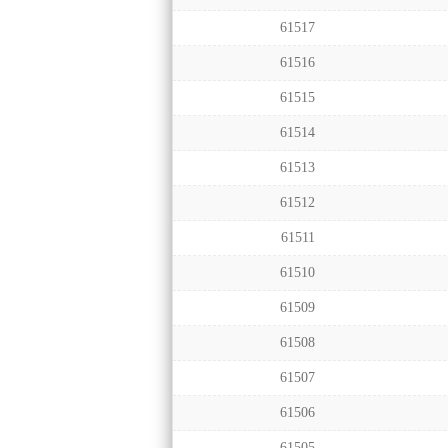
61517
61516
61515
61514
61513
61512
61511
61510
61509
61508
61507
61506
61505