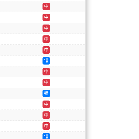
中
中
中
中
中
错
中
中
错
中
中
中
错