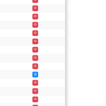
中
中
中
中
中
中
中
中
错
中
中
中