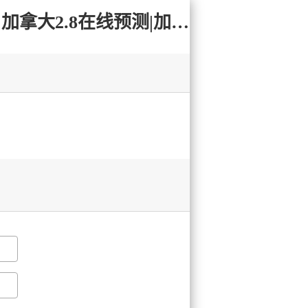
001预测:pc001.COm 加拿大2.8-在线|加拿大pc2.8预测-在线预测|加拿大2.8在线预测|加拿大2.8在线|PC结果查询_专注研究在线_加拿大2.8 PC查询结果预测走势_官方数据!