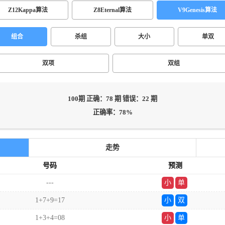
Z12Kappa算法
Z8Eternal算法
V9Genesis算法
组合
杀组
大小
单双
双项
双组
100期 正确：78 期 错误：22 期
正确率：78%
走势
号码
预测
---
小
单
1+7+9=17
小
双
1+3+4=08
小
单