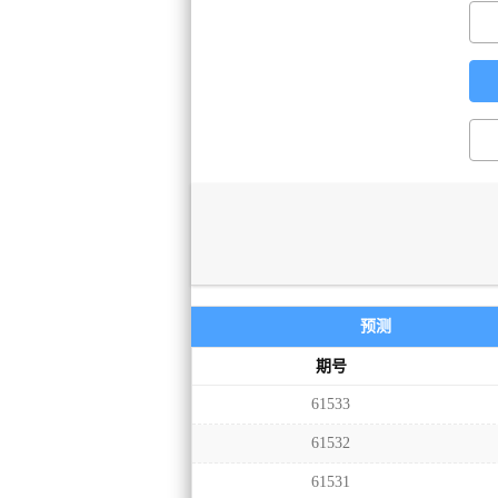
预测
期号
61533
61532
61531