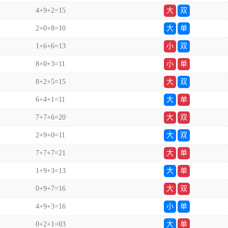
4+9+2=15
大
双
2+0+8=10
大
单
1+6+6=13
小
双
8+0+3=11
小
单
8+2+5=15
大
双
6+4+1=11
大
单
7+7+6=20
大
双
2+9+0=11
大
双
7+7+7=21
大
单
1+9+3=13
大
单
0+9+7=16
大
双
4+9+3=16
小
单
0+2+1=03
大
单