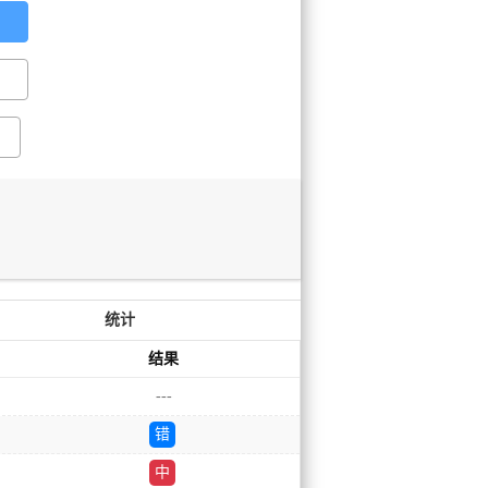
统计
结果
---
错
中