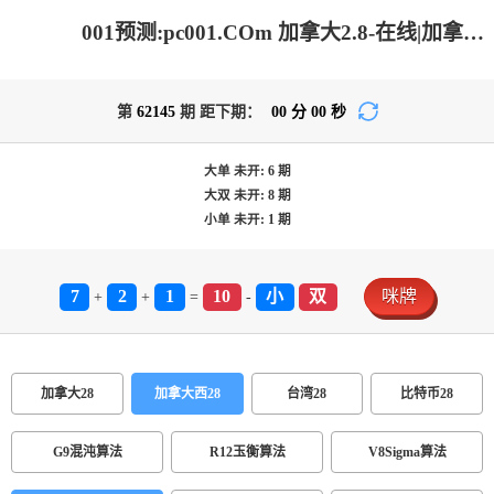
001预测:pc001.COm 加拿大2.8-在线|加拿大pc2.8预测-在线预测|加拿大2.8在线预测|加拿大2.8在线|PC结果查询_专注研究在线_加拿大2.8 PC查询结果预测走势_官方数据!
第
62145
期 距下期：
00
分
00
秒
大单
未开:
6
期
大双
未开:
8
期
小单
未开:
1
期
7
2
1
10
小
双
咪牌
+
+
=
-
加拿大28
加拿大西28
台湾28
比特币28
G9混沌算法
R12玉衡算法
V8Sigma算法