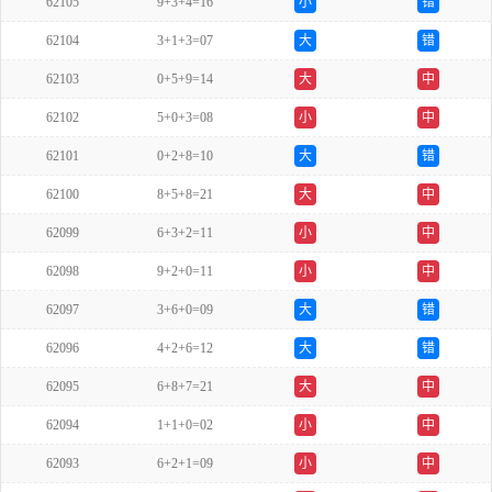
62105
9+3+4=16
小
错
62104
3+1+3=07
大
错
62103
0+5+9=14
大
中
62102
5+0+3=08
小
中
62101
0+2+8=10
大
错
62100
8+5+8=21
大
中
62099
6+3+2=11
小
中
62098
9+2+0=11
小
中
62097
3+6+0=09
大
错
62096
4+2+6=12
大
错
62095
6+8+7=21
大
中
62094
1+1+0=02
小
中
62093
6+2+1=09
小
中