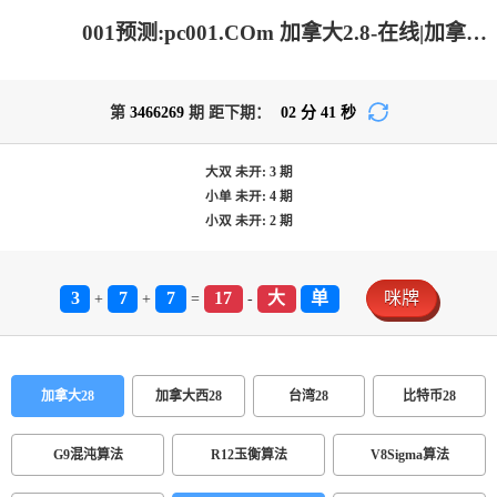
001预测:pc001.COm 加拿大2.8-在线|加拿大pc2.8预测-在线预测|加拿大2.8在线预测|加拿大2.8在线|PC结果查询_专注研究在线_加拿大2.8 PC查询结果预测走势_官方数据!
第
3466269
期 距下期：
02
分
41
秒
大双
未开:
3
期
小单
未开:
4
期
小双
未开:
2
期
3
7
7
17
大
单
咪牌
+
+
=
-
加拿大28
加拿大西28
台湾28
比特币28
G9混沌算法
R12玉衡算法
V8Sigma算法