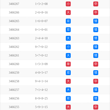
3466267
1+5+2=08
小
中
3466266
2+6+8=16
大
中
3466265
1+6+0=07
双
错
3466264
0+1+0=01
双
错
3466263
2+4+4=10
大
错
3466262
9+7+6=22
小
错
3466261
5+7+0=12
大
错
3466260
1+5+3=09
单
中
3466259
4+8+5=17
双
错
3466258
9+4+1=14
大
中
3466257
7+1+4=12
大
错
3466256
8+9+8=25
双
错
3466255
5+9+1=15
大
中