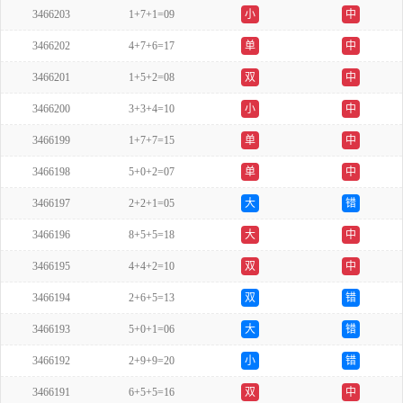
3466203
1+7+1=09
小
中
3466202
4+7+6=17
单
中
3466201
1+5+2=08
双
中
3466200
3+3+4=10
小
中
3466199
1+7+7=15
单
中
3466198
5+0+2=07
单
中
3466197
2+2+1=05
大
错
3466196
8+5+5=18
大
中
3466195
4+4+2=10
双
中
3466194
2+6+5=13
双
错
3466193
5+0+1=06
大
错
3466192
2+9+9=20
小
错
3466191
6+5+5=16
双
中