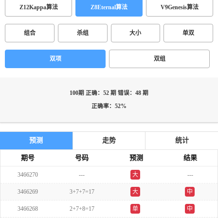
Z12Kappa算法
Z8Eternal算法
V9Genesis算法
组合
杀组
大小
单双
双项
双组
100期 正确：52 期 错误：48 期
正确率：52%
预测
走势
统计
期号
号码
预测
结果
3466270
---
大
---
3466269
3+7+7=17
大
中
3466268
2+7+8=17
单
中