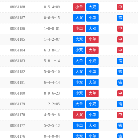
08061188
0+5+4=09
小单
大双
中
08061187
0+6+9=15
大双
小单
错
08061186
1+0+0=01
小单
大双
中
08061185
1+4+2=07
大双
小单
中
08061184
6+3+8=17
小双
大单
中
08061183
5+8+1=14
大单
小双
错
08061182
5+0+5=10
大双
小单
错
08061181
6+4+4=14
小双
大单
错
08061180
8+9+6=23
小双
大单
中
08061179
1+2+2=05
大单
小双
错
08061178
4+5+9=18
大双
小单
中
08061177
5+2+5=12
小单
大双
错
08061176
0+4+0=04
大双
小单
错