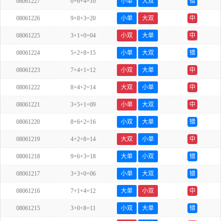
08061227
0+6+4=10
小单
大双
错
08061226
9+8+3=20
小单
大双
中
08061225
3+1+0=04
小双
大单
中
08061224
5+2+8=15
小单
大双
错
08061223
7+4+1=12
小双
大单
中
08061222
8+4+2=14
大双
小单
中
08061221
3+5+1=09
小单
大双
中
08061220
8+6+2=16
小双
大单
错
08061219
4+2+8=14
大双
小单
中
08061218
9+6+3=18
大单
小双
错
08061217
3+3+0=06
小单
大双
错
08061216
7+1+4=12
大单
小双
中
08061215
3+0+8=11
小双
大单
错