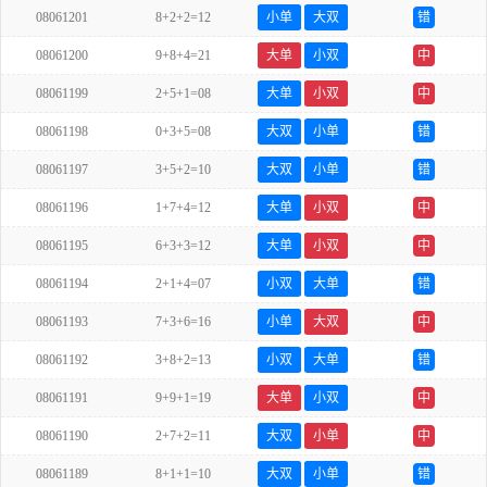
08061201
8+2+2=12
小单
大双
错
08061200
9+8+4=21
大单
小双
中
08061199
2+5+1=08
大单
小双
中
08061198
0+3+5=08
大双
小单
错
08061197
3+5+2=10
大双
小单
错
08061196
1+7+4=12
大单
小双
中
08061195
6+3+3=12
大单
小双
中
08061194
2+1+4=07
小双
大单
错
08061193
7+3+6=16
小单
大双
中
08061192
3+8+2=13
小双
大单
错
08061191
9+9+1=19
大单
小双
中
08061190
2+7+2=11
大双
小单
中
08061189
8+1+1=10
大双
小单
错