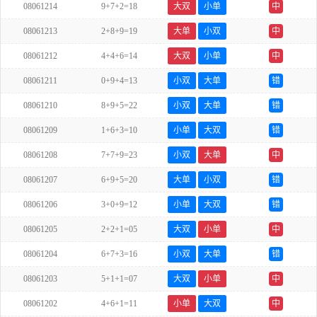
08061214
9+7+2=18
大双
小单
中
08061213
2+8+9=19
大单
小双
中
08061212
4+4+6=14
大双
小单
中
08061211
0+9+4=13
小双
大单
错
08061210
8+9+5=22
小双
大单
错
08061209
1+6+3=10
小单
大双
错
08061208
7+7+9=23
小双
大单
中
08061207
6+9+5=20
大单
小双
错
08061206
3+0+9=12
小单
大双
错
08061205
2+2+1=05
大双
小单
中
08061204
6+7+3=16
小双
大单
错
08061203
5+1+1=07
大双
小单
中
08061202
4+6+1=11
小单
大双
中